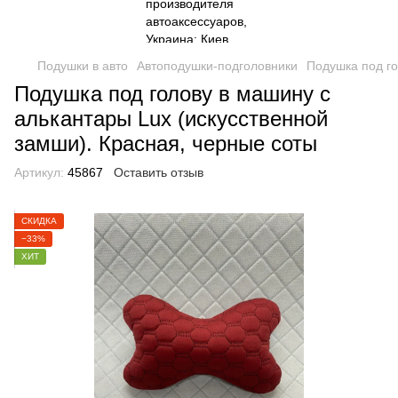
Подушки в авто
Автоподушки-подголовники
Подушка под го
Подушка под голову в машину с
алькантары Lux (искусственной
замши). Красная, черные соты
Артикул:
45867
Оставить отзыв
СКИДКА
−33%
ХИТ