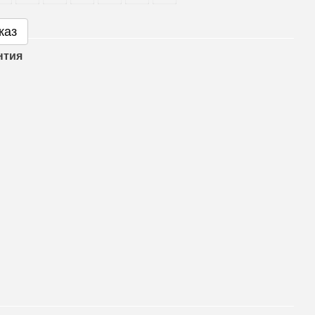
каз
нтия