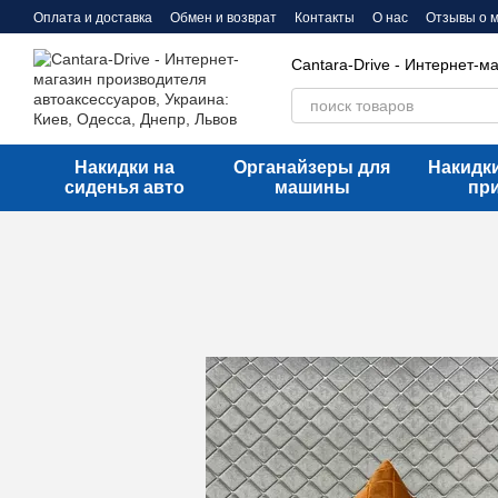
Перейти к основному контенту
Оплата и доставка
Обмен и возврат
Контакты
О нас
Отзывы о 
Cantara-Drive - Интернет-м
Накидки на
Органайзеры для
Накидки
сиденья авто
машины
пр