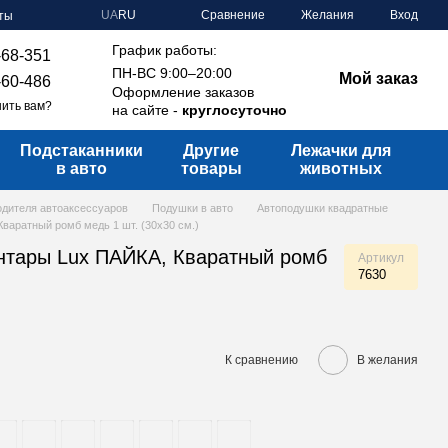
Сравнение
UA
RU
Желания
Вход
ты
График работы:
-68-351
ПН-ВС 9:00–20:00
Мой заказ
-60-486
Оформление заказов
ить вам?
на сайте -
круглосуточно
Подстаканники
Другие
Лежачки для
в авто
товары
животных
водителя автоаксессуаров
Подушки в авто
Автоподушки квадратные
варатный ромб медь 1 шт. (30х30 см.)
нтары Lux ПАЙКА, Кваратный ромб
Артикул
7630
К сравнению
В желания