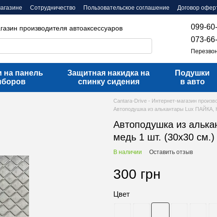
магазине
Сотрудничество
Пользовательское соглашение
Договор офер
099-60
агазин производителя автоаксессуаров
073-66
Перезвон
 на панель
Защитная накидка на
Подушки
иборов
спинку сидения
в авто
Cantara-Drive - Интернет-магазин произ
Автоподушка из алькантары Lux ПАЙКА, К
Автоподушка из алька
медь 1 шт. (30х30 см.)
В наличии
Оставить отзыв
300 грн
Цвет