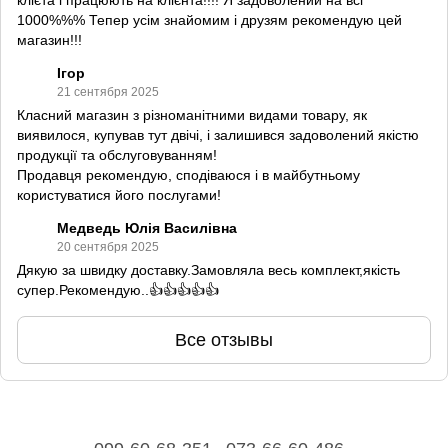
клієта і працюють на клієнта!!!! Я задоволений на всі
1000%%% Тепер усім знайомим і друзям рекомендую цей
магазин!!!
Ігор
21 сентября 2025
Класний магазин з різноманітними видами товару, як
виявилося, купував тут двічі, і залишився задоволений якістю
продукції та обслуговуванням!
Продавця рекомендую, сподіваюся і в майбутньому
користуватися його послугами!
Медведь Юлія Василівна
20 сентября 2025
Дякую за швидку доставку.Замовляла весь комплект,якість
супер.Рекомендую..👍👍👍👍👍
Все отзывы