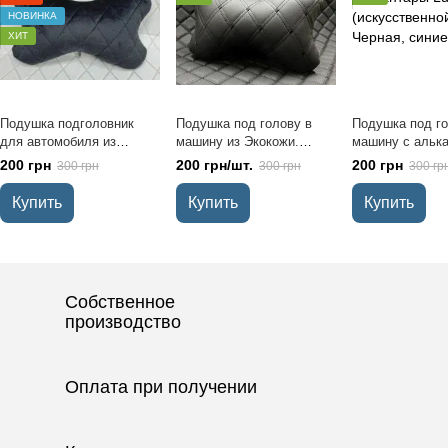
НОВИНКА
ХИТ
Подушка подголовник
Подушка под голову в
Подушка под го
для автомобиля из
машину из Экокожи.
машину с альк
алькантары Lux Диамонд
Черная с двойной черной
(искусственной
200 грн
200 грн/шт.
200 грн
300 грн
300 грн
300 гр
удлиненный черный ромб
строчкой
Черная, синие 
с черной строчкой
Купить
Купить
Купить
Собственное
производство
Оплата при получении