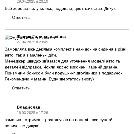
29.04.2025 в 23:10
Всё хорошо получилось, подошло, цвет, качество. Дякую
Ответить
Федюк Галина Іванівна
27.04.2025 в 23:45
Замовляла вже декілька комплектів накидок на сидіння в різні
авто, так я є маленькі діти.
Менеджер швидко зв'язався для уточнення моделі авто та
деталей відправки. Чохли якісно виконані, гарний дизайн.
Приємним бонусом були подушки-підголівники в подарунок.
Рекомендую магазин! Буду звертатись знову)
Ответить
Владислав
16.03.2025 в 17:26
замовив - отримав - розташував на панелі - все супер!
величезне дякую!