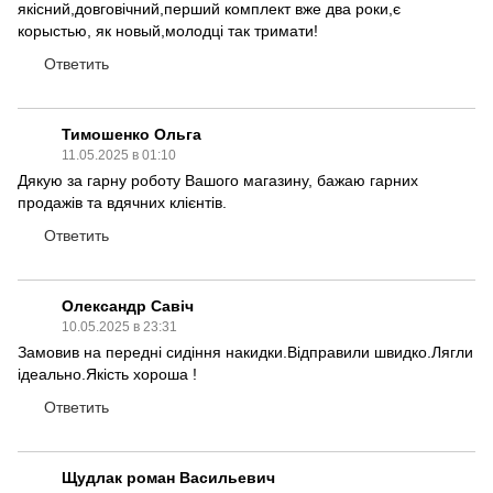
якісний,довговічний,перший комплект вже два роки,є
корыстью, як новый,молодці так тримати!
Ответить
Тимошенко Ольга
11.05.2025 в 01:10
Дякую за гарну роботу Вашого магазину, бажаю гарних
продажів та вдячних клієнтів.
Ответить
Олександр Савіч
10.05.2025 в 23:31
Замовив на передні сидіння накидки.Відправили швидко.Лягли
ідеально.Якість хороша !
Ответить
Щудлак роман Васильевич