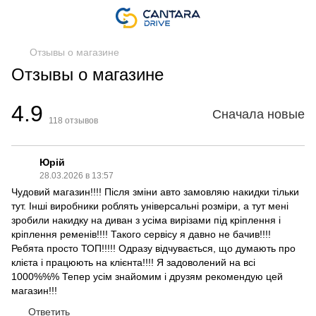
Отзывы о магазине
Отзывы о магазине
4.9
Сначала новые
118
отзывов
Юрій
28.03.2026 в 13:57
Чудовий магазин!!!! Після зміни авто замовляю накидки тільки
тут. Інші виробники роблять універсальні розміри, а тут мені
зробили накидку на диван з усіма вирізами під кріплення і
кріплення ременів!!!! Такого сервісу я давно не бачив!!!!
Ребята просто ТОП!!!!! Одразу відчувається, що думають про
клієта і працюють на клієнта!!!! Я задоволений на всі
1000%%% Тепер усім знайомим і друзям рекомендую цей
магазин!!!
Ответить