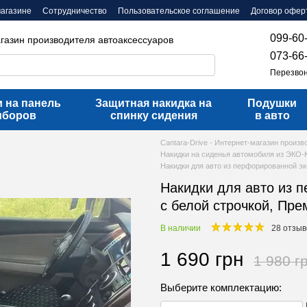
магазине
Сотрудничество
Пользовательское соглашение
Договор офер
099-60
агазин производителя автоаксессуаров
073-66
Перезвон
 на панель
Защитная накидка на
Подушки
иборов
спинку сидения
в авто
Cantara-Drive - Интернет-магазин произ
Накидки на сиденья автомобиля из ЭКО
Накидки для авто из перфорированной эк
Накидки для авто из 
с белой строчкой, Пре
В наличии
28 отзыв
1 690 грн
1 980 г
Выберите комплектацию: