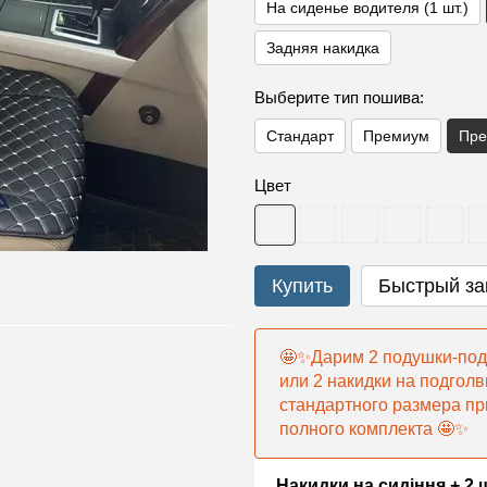
На сиденье водителя (1 шт.)
Задняя накидка
Выберите тип пошива:
Стандарт
Премиум
Пре
Цвет
Купить
Быстрый за
🤩✨Дарим 2 подушки-под
или 2 накидки на подголв
стандартного размера пр
полного комплекта 🤩✨
Накидки на сидіння + 2 