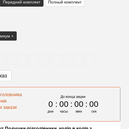
Передний комплект
Полный комплект
миум +
каз
головника
До конца акции
ник
0
00
00
00
и заказе
дни
часы
мин
сек
шт Подушки-підголівники, колір в колір з
Накид