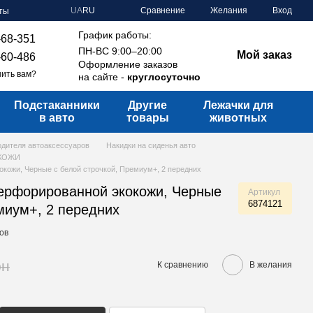
Сравнение
UA
RU
Желания
Вход
ты
График работы:
-68-351
ПН-ВС 9:00–20:00
Мой заказ
-60-486
Оформление заказов
ить вам?
на сайте -
круглосуточно
Подстаканники
Другие
Лежачки для
в авто
товары
животных
водителя автоаксессуаров
Накидки на сиденья авто
-КОЖИ
окожи, Черные с белой строчкой, Премиум+, 2 передних
перфорированной экокожи, Черные
Артикул
6874121
миум+, 2 передних
ов
рн
К сравнению
В желания