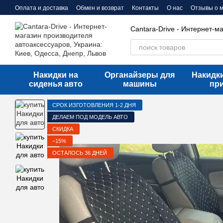
Перейти к основному контенту
Оплата и доставка
Обмен и возврат
Контакты
О нас
Отзывы о 
Cantara-Drive - Интернет-м
Накидки на
Органайзеры для
Накидки
сиденья авто
машины
пр
СРОК ИЗГОТОВЛЕНИЯ 1-2 ДНЯ
ДЕЛАЕМ ПОД МОДЕЛЬ АВТО
СКИДКА
−15%
ОСТАЛОСЬ 36 ДНЕЙ