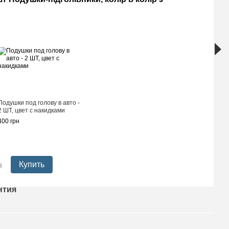
Накидки 
перфори
Подушки под голову в авто -
Черные с
2 ШТ, цвет с накидками
Премиум
400 грн
1 690 гр
2 02
н
Купить
нтия