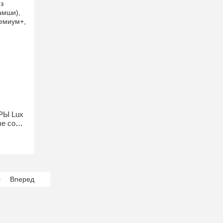
РЫ Lux
ые соты
едняя
0
Вперед