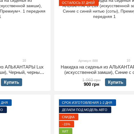
ОСТАЛОСЬ 37 ДНЕЙ
10
10
Артикул: 888
я из АЛЬКАНТАРЫ Lux
Накидка на сиденья из АЛЬКАНТА
ши), Черный, черные
(искусственной замши), Синие с 
м+. 1 передняя
нитью (соты), Премиум+. 1 пере
1 060 грн
Купить
Купить
900 грн
 ДНЯ
СРОК ИЗГОТОВЛЕНИЯ 1-2 ДНЯ
ТО
ДЕЛАЕМ ПОД МОДЕЛЬ АВТО
СКИДКА
−15%
ХИТ