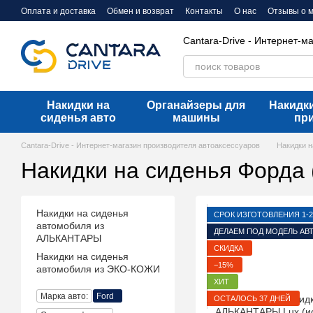
Перейти к основному контенту
Оплата и доставка
Обмен и возврат
Контакты
О нас
Отзывы о 
Cantara-Drive - Интернет-м
Накидки на
Органайзеры для
Накидки
сиденья авто
машины
пр
Cantara-Drive - Интернет-магазин производителя автоаксессуаров
Накидки н
Накидки на сиденья Форда 
Накидки на сиденья
СРОК ИЗГОТОВЛЕНИЯ 1-2
автомобиля из
ДЕЛАЕМ ПОД МОДЕЛЬ АВ
АЛЬКАНТАРЫ
СКИДКА
Накидки на сиденья
−15%
автомобиля из ЭКО-КОЖИ
ХИТ
Марка авто:
Ford
ОСТАЛОСЬ 37 ДНЕЙ