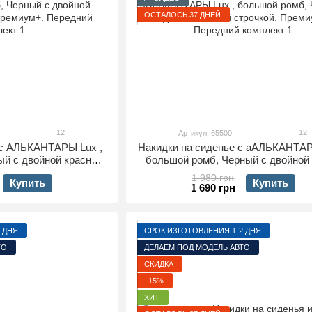
ОСТАЛОСЬ 37 ДНЕЙ
12
12
Артикул: 65500
 с АЛЬКАНТАРЫ Lux ,
Накидки на сиденье с аАЛЬКАНТАР
ый с двойной красной
большой ромб, Черный с двойной
. Передний комплект
строчкой. Премиум+. Передний ко
1 980 грн
Купить
Купить
1 690 грн
 ДНЯ
СРОК ИЗГОТОВЛЕНИЯ 1-2 ДНЯ
ТО
ДЕЛАЕМ ПОД МОДЕЛЬ АВТО
СКИДКА
−15%
ХИТ