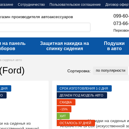
магазине
Сотрудничество
Пользовательское соглашение
Договор офер
099-60
агазин производителя автоаксессуаров
073-66
Перезвон
 на панель
Защитная накидка на
Подушки
иборов
спинку сидения
в авто
а сиденья авто
(Ford)
по популярности
Сортировка:
 ДНЯ
СРОК ИЗГОТОВЛЕНИЯ 1-2 ДНЯ
ТО
ДЕЛАЕМ ПОД МОДЕЛЬ АВТО
СКИДКА
−15%
ХИТ
ОСТАЛОСЬ 37 ДНЕЙ