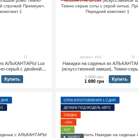
12
10
Артикул: 3432
я из АЛЬКАНТАРЫ Lux
Накидки на сиденья из АЛЬКАНТА
но-серый с двойной
(искусственной замши), Темно-сер
ремиум+, Передний
с серой нитью, Премиум+, Пере
1 980 грн
Купить
Купить
плект
комплект
1 690 грн
 ДНЯ
СРОК ИЗГОТОВЛЕНИЯ 1-2 ДНЯ
ТО
ДЕЛАЕМ ПОД МОДЕЛЬ АВТО
СКИДКА
−15%
ХИТ
ВИДЕО