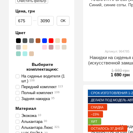
Очистить фильтр
Цена, грн
От Цена, грн
До Цена, грн
OK
Цвет
Артикул: 964785
Накидки на сидень
(искусственной замши
Выберите
Премиум+.
комплектацию:
1 980 грн
1 690 грн
На сиденье водителя (1
шт.)
106
Передний комплект
113
Полный комплект
106
СРОК ИЗГОТОВЛЕНИЯ 1-2
Задняя накидка
35
ДЕЛАЕМ ПОД МОДЕЛЬ АВ
СКИДКА
Материал
−15%
Экокожа
10
Алькантара
30
ХИТ
Алькантара Люкс
321
ОСТАЛОСЬ 37 ДНЕЙ
20