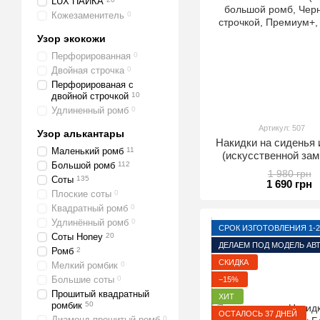
LUX ПАЙКА
Кожезаменитель
0
Узор экокожи
Перфорированная
0
Двойная строчка
0
Перфорированая с
двойной строчкой
10
Удлиненный ромб
0
Артикул: 507
Узор алькантары
Накидки на сидень
Маленький ромб
11
(искусственной за
Большой ромб
112
Черный с двойно
1 980 грн
Соты
135
Премиум+, Пер
1 690 грн
Плоские соты
0
Квадратный ромб
0
Удлинённый ромб
0
СРОК ИЗГОТОВЛЕНИЯ 1-2
Соты Honey
20
ДЕЛАЕМ ПОД МОДЕЛЬ АВ
Ромб
2
СКИДКА
Мелкий ромбик
0
Большие соты
0
−15%
Прошитый квадратный
ХИТ
ромбик
50
ОСТАЛОСЬ 37 ДНЕЙ
Диамонд прошитый ромб
0