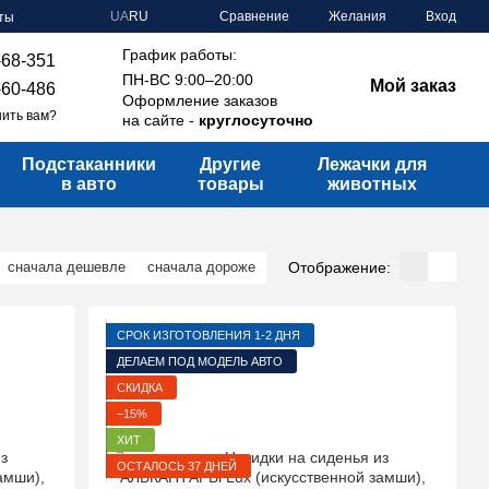
Сравнение
UA
RU
Желания
Вход
ты
График работы:
-68-351
ПН-ВС 9:00–20:00
Мой заказ
-60-486
Оформление заказов
ить вам?
на сайте -
круглосуточно
Подстаканники
Другие
Лежачки для
в авто
товары
животных
Отображение:
сначала дешевле
сначала дороже
СРОК ИЗГОТОВЛЕНИЯ 1-2 ДНЯ
ДЕЛАЕМ ПОД МОДЕЛЬ АВТО
СКИДКА
−15%
ХИТ
ОСТАЛОСЬ 37 ДНЕЙ