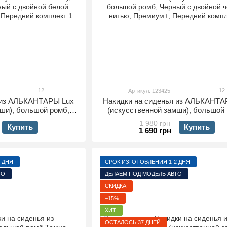
12
12
Артикул: 123425
я из АЛЬКАНТАРЫ Lux
Накидки на сиденья из АЛЬКАНТА
мши), большой ромб,
(искусственной замши), большой 
й белой строчкой,
Черный с двойной черной нить
1 980 грн
Купить
Купить
едний комплект
Премиум+, Передний компле
1 690 грн
 ДНЯ
СРОК ИЗГОТОВЛЕНИЯ 1-2 ДНЯ
ТО
ДЕЛАЕМ ПОД МОДЕЛЬ АВТО
СКИДКА
−15%
ХИТ
ОСТАЛОСЬ 37 ДНЕЙ