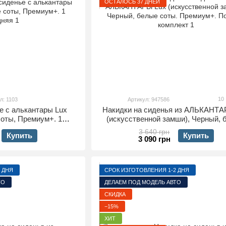
ОСТАЛОСЬ 37 ДНЕЙ
10
л: 1103
Артикул: 947586
е с алькантары Lux
Накидки на сиденья из АЛЬКАНТА
оты, Премиум+. 1
(искусственной замши), Черный,
едняя
соты. Премиум+. Полный компл
3 640 грн
Купить
Купить
3 090 грн
 ДНЯ
СРОК ИЗГОТОВЛЕНИЯ 1-2 ДНЯ
ТО
ДЕЛАЕМ ПОД МОДЕЛЬ АВТО
СКИДКА
−15%
ХИТ