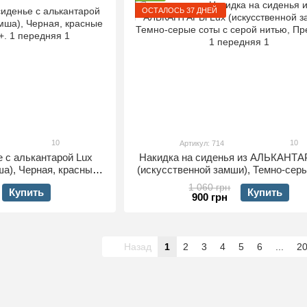
ОСТАЛОСЬ 37 ДНЕЙ
10
10
Артикул: 714
е с алькантарой Lux
Накидка на сиденья из АЛЬКАНТА
ша), Черная, красные
(искусственной замши), Темно-сер
м+. 1 передняя
с серой нитью, Премиум+, 1 пер
1 060 грн
Купить
Купить
900 грн
Назад
1
2
3
4
5
6
...
2