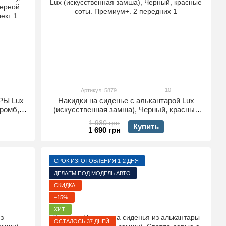
10
Артикул: 5879
РЫ Lux
Накидки на сиденье с алькантарой Lux
ромб,
(искусственная замша), Черный, красные
ю,
соты. Премиум+. 2 передних
1 980 грн
Купить
кт
1 690 грн
СРОК ИЗГОТОВЛЕНИЯ 1-2 ДНЯ
ДЕЛАЕМ ПОД МОДЕЛЬ АВТО
СКИДКА
−15%
ХИТ
ОСТАЛОСЬ 37 ДНЕЙ