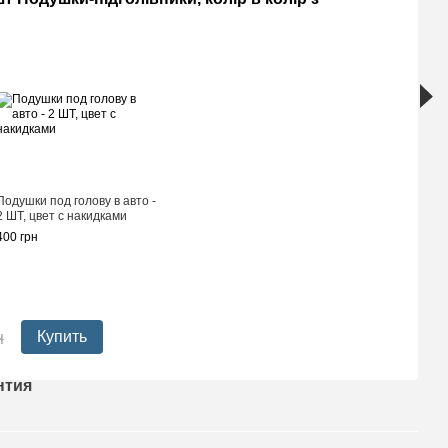
Накидки 
перфори
Подушки под голову в авто -
Черный с
2 ШТ, цвет с накидками
Премиум
400 грн
комплек
1 690 гр
2 02
н
Купить
нтия