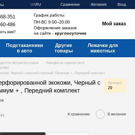
Сравнение
UA
RU
Желания
Вход
ты
График работы:
-68-351
ПН-ВС 9:00–20:00
Мой заказ
-60-486
Оформление заказов
ить вам?
на сайте -
круглосуточно
Подстаканники
Другие
Лежачки для
в авто
товары
животных
водителя автоаксессуаров
Накидки на сиденья авто
-КОЖИ
окожи, Черный с красной строчкой, Премиум + , Передний комплект
перфорированной экокожи, Черный с
Артикул
29
емиум + , Передний комплект
ов
рн
К сравнению
В желания