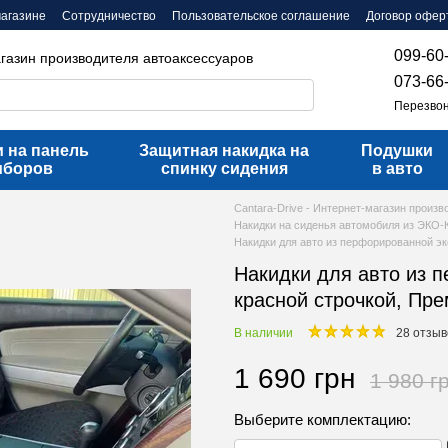
магазине
Сотрудничество
Пользовательское соглашение
Договор офер
099-60
агазин производителя автоаксессуаров
073-66
Перезвон
 на панель
Защитная накидка на
Подушки
иборов
спинку сидения
в авто
Cantara-Drive - Интернет-магазин произ
Накидки на сиденья автомобиля из ЭКО
Накидки для авто из перфорированной эк
Накидки для авто из 
красной строчкой, Пр
В наличии
28 отзыв
1 690 грн
1 980 г
Выберите комплектацию: