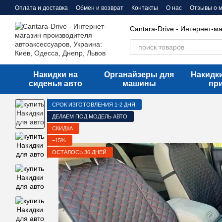
Перейти к основному контенту
Оплата и доставка
Обмен и возврат
Контакты
О нас
Отзывы о 
Cantara-Drive - Интернет-м
Накидки на
Органайзеры для
Накидки
сиденья авто
машины
пр
СРОК ИЗГОТОВЛЕНИЯ 1-2 ДНЯ
ДЕЛАЕМ ПОД МОДЕЛЬ АВТО
СКИДКА
−15%
ОСТАЛОСЬ 36 ДНЕЙ