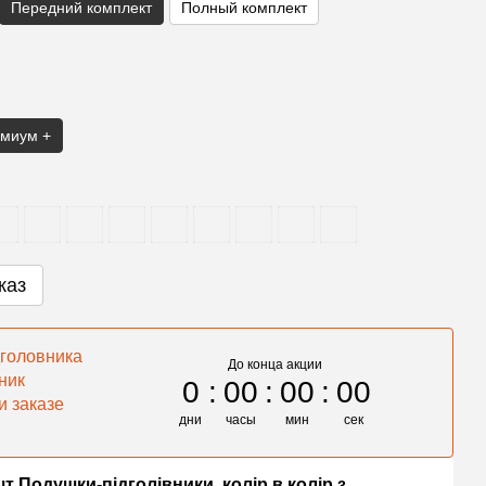
Передний комплект
Полный комплект
миум +
каз
головника
До конца акции
ник
0
00
00
00
и заказе
дни
часы
мин
сек
шт Подушки-підголівники, колір в колір з
Накид