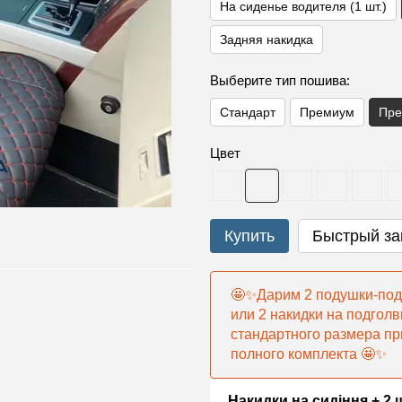
На сиденье водителя (1 шт.)
Задняя накидка
Выберите тип пошива:
Стандарт
Премиум
Пре
Цвет
Купить
Быстрый за
🤩✨Дарим 2 подушки-под
или 2 накидки на подголв
стандартного размера пр
полного комплекта 🤩✨
Накидки на сидіння + 2 