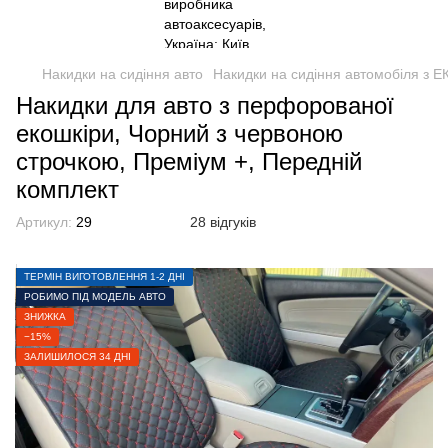
Накидки на сидіння авто
Накидки на сидіння автомобіля з 
Накидки для авто з перфорованої
екошкіри, Чорний з червоною
строчкою, Преміум +, Передній
комплект
Артикул:
29
28 відгуків
ТЕРМІН ВИГОТОВЛЕННЯ 1-2 ДНІ
РОБИМО ПІД МОДЕЛЬ АВТО
ЗНИЖКА
−15%
ЗАЛИШИЛОСЯ 34 ДНІ