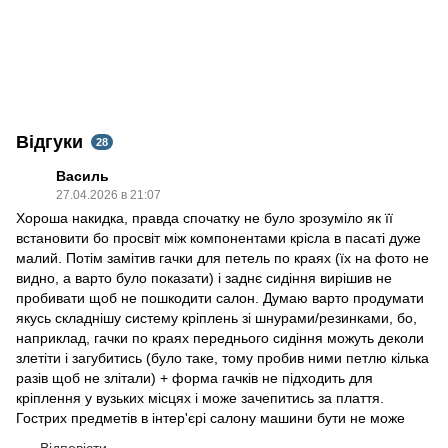
Відгуки
28
Василь
27.04.2026 в 21:07
Хороша накидка, правда спочатку не було зрозуміло як її
встановити бо просвіт між компонентами крісла в пасаті дуже
малий. Потім замітив гачки для петель по краях (їх на фото не
видно, а варто було показати) і заднє сидіння вирішив не
пробивати щоб не пошкодити салон. Думаю варто продумати
якусь складнішу систему кріплень зі шнурами/резинками, бо,
наприклад, гачки по краях переднього сидіння можуть деколи
злетіти і загубитись (було таке, тому пробив ними петлю кілька
разів щоб не злітали) + форма гачків не підходить для
кріплення у вузьких місцях і може зачепитись за плаття.
Гострих предметів в інтер'єрі салону машини бути не може
Відповісти