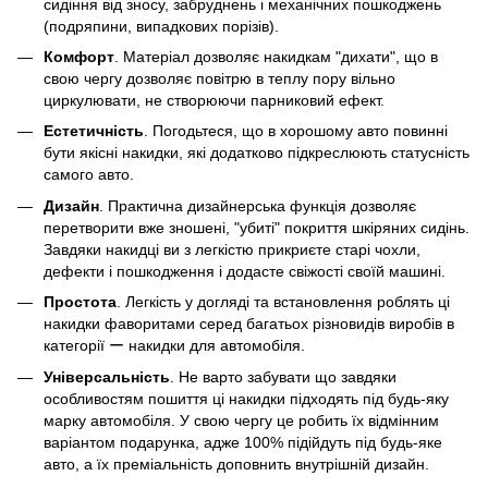
сидіння від зносу, забруднень і механічних пошкоджень
(подряпини, випадкових порізів).
Комфорт
. Матеріал дозволяє накидкам "дихати", що в
свою чергу дозволяє повітрю в теплу пору вільно
циркулювати, не створюючи парниковий ефект.
Естетичність
. Погодьтеся, що в хорошому авто повинні
бути якісні накидки, які додатково підкреслюють статусність
самого авто.
Дизайн
. Практична дизайнерська функція дозволяє
перетворити вже зношені, "убиті" покриття шкіряних сидінь.
Завдяки накидці ви з легкістю прикриєте старі чохли,
дефекти і пошкодження і додасте свіжості своїй машині.
Простота
. Легкість у догляді та встановлення роблять ці
накидки фаворитами серед багатьох різновидів виробів в
категорії ー накидки для автомобіля.
Універсальність
. Не варто забувати що завдяки
особливостям пошиття ці накидки підходять під будь-яку
марку автомобіля. У свою чергу це робить їх відмінним
варіантом подарунка, адже 100% підійдуть під будь-яке
авто, а їх преміальність доповнить внутрішній дизайн.