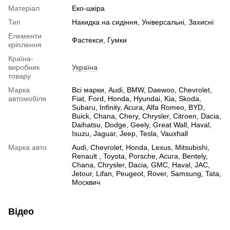
Матеріал
Еко-шкіра
Тип
Накидка на сидіння, Універсальні, Захисні
Елементи
Фастекси, Гумки
кріплення
Країна-
виробник
Україна
товару
Марка
Всі марки, Audi, BMW, Daewoo, Chevrolet,
автомобіля
Fiat, Ford, Honda, Hyundai, Kia, Skoda,
Subaru, Infinity, Acura, Alfa Romeo, BYD,
Buick, Chana, Chery, Chrysler, Citroen, Dacia,
Daihatsu, Dodge, Geely, Great Wall, Haval,
Isuzu, Jaguar, Jeep, Tesla, Vauxhall
Марка авто
Audi, Chevrolet, Honda, Lexus, Mitsubishi,
Renault , Toyota, Porsche, Acura, Bentely,
Chana, Chrysler, Dacia, GMC, Haval, JAC,
Jetour, Lifan, Peugeot, Rover, Samsung, Tata,
Москвич
Відео