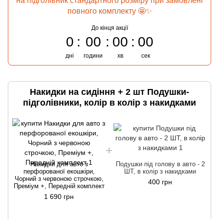
на підголівник стандартного розміру при замовлені
повного комплекту 🤩✨
До кінця акції
0
00
00
00
дні
години
хв
сек
Накидки на сидіння + 2 шт Подушки-
підголівники, колір в колір з накидками
Накидки для авто з
Подушки під голову в авто - 2
перфорованої екошкіри,
ШТ, в колір з накидками
Чорний з червоною строчкою,
400 грн
Преміум +, Передній комплект
1 690 грн