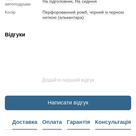
На підголовник
,
На сидіння
автоподушки
Колір
Перфорованний ромб, чорний із чорною
ниткою (алькантара)
Відгуки
Додайте перший відгук
Написати відгук
Доставка
Оплата
Гарантія
Консультація