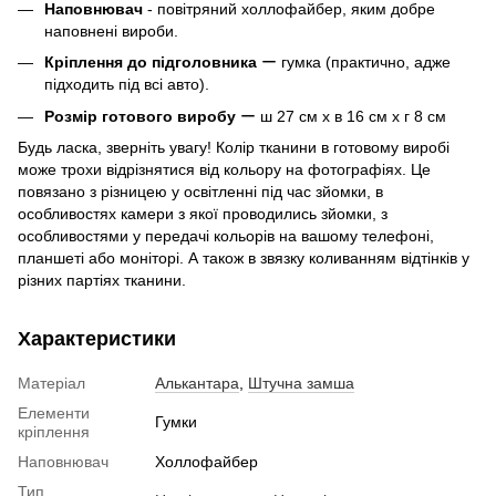
Наповнювач
- повітряний холлофайбер, яким добре
наповнені вироби.
Кріплення до підголовника
ー гумка (практично, адже
підходить під всі авто).
Розмір готового виробу
ー ш 27 см х в 16 см х г 8 см
Будь ласка, зверніть увагу! Колір тканини в готовому виробі
може трохи відрізнятися від кольору на фотографіях. Це
повязано з різницею у освітленні під час зйомки, в
особливостях камери з якої проводились зйомки, з
особливостями у передачі кольорів на вашому телефоні,
планшеті або моніторі. А також в звязку коливанням відтінків у
різних партіях тканини.
Характеристики
Матеріал
Алькантара
,
Штучна замша
Елементи
Гумки
кріплення
Наповнювач
Холлофайбер
Тип