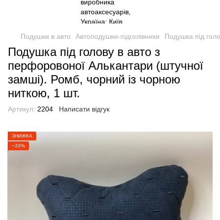
Подушки в авто
Автоподушки-підголівники
Подушка під голо
Подушка під голову в авто з
перфоровоної Алькантари (штучної
замші). Ромб, чорний із чорною
ниткою, 1 шт.
Артикул:
2204
Написати відгук
ЗНИЖКА
−33%