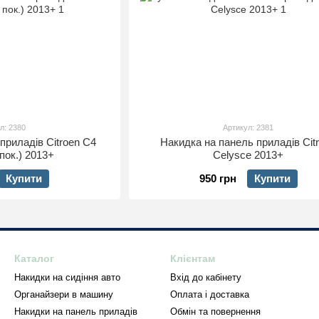
л: 2380
Артикул: 2381
приладів Citroen С4
Накидка на панель приладів Cit
 пок.) 2013+
Celysce 2013+
Купити
950 грн
Купити
Каталог
Клієнтам
Накидки на сидіння авто
Вхід до кабінету
Органайзери в машину
Оплата і доставка
Накидки на панель приладів
Обмін та повернення