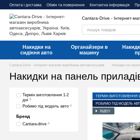
Перейти до основного контенту
Оплата і доставка
Обмін та повернення
Контактна інформація
Пр
Договір оферти
Cantara-Drive - Інтернет-ма
Накидки на
Органайзери в
Накидк
сидіння авто
машину
п
Cantara-Drive - Інтернет-магазин виробника автоаксесуарів
Накидки на панел
Накидки на панель прилад
Термін виготовлення 1-2
ТЕРМІН ВИГОТОВЛЕННЯ 1-
дні
6
РОБИМО ПІД МОДЕЛЬ АВ
Робимо під модель авто
6
ВІДЕО
Бренд
Cantara-drive
6