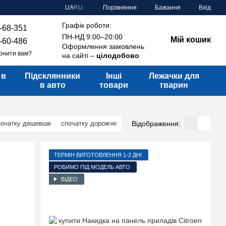
Порівняння
UA
RU
Бажання
Вхід
Графік роботи:
-68-351
ПН-НД 9:00–20:00
Мій кошик
-60-486
Оформлення замовлень
онити вам?
на сайті –
цілодобово
 в
Підсклянники
Інші
Лежачки для
в авто
товари
тварин
Відображення:
початку дешевше
спочатку дорожче
ТЕРМІН ВИГОТОВЛЕННЯ 1-2 ДНІ
РОБИМО ПІД МОДЕЛЬ АВТО
ВІДЕО