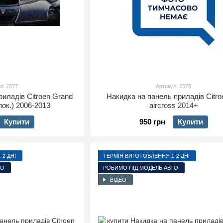
л: 2377
Артикул: 2378
риладів Citroen Grand
Накидка на панель приладів Citro
пок.) 2006-2013
aircross 2014+
Купити
950 грн
Купити
2 ДНІ
ТЕРМІН ВИГОТОВЛЕННЯ 1-2 ДНІ
ТО
РОБИМО ПІД МОДЕЛЬ АВТО
ВІДЕО