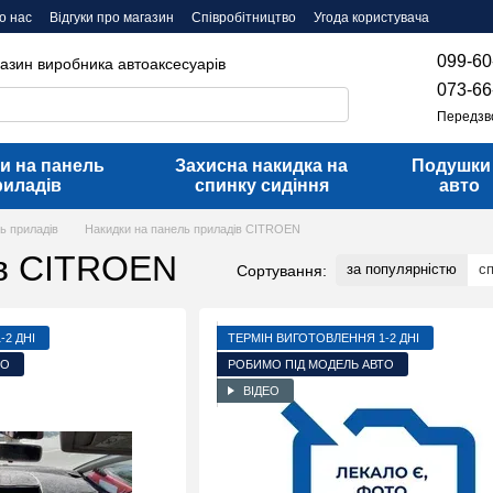
о нас
Відгуки про магазин
Співробітництво
Угода користувача
099-60
газин виробника автоаксесуарів
073-66
Передзв
и на панель
Захисна накидка на
Подушки
риладів
спинку сидіння
авто
ь приладів
Накидки на панель приладів CITROEN
ів CITROEN
за популярністю
с
Сортування:
2 ДНІ
ТЕРМІН ВИГОТОВЛЕННЯ 1-2 ДНІ
ТО
РОБИМО ПІД МОДЕЛЬ АВТО
ВІДЕО