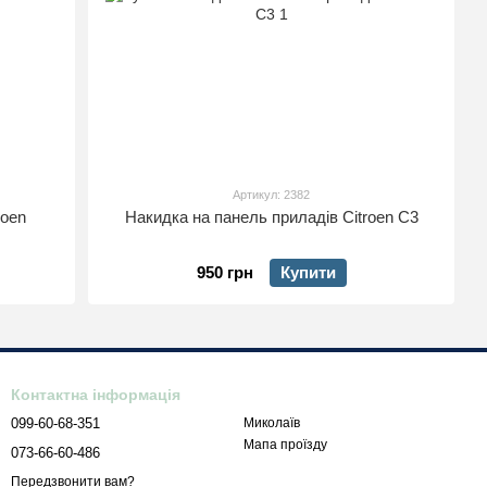
Артикул: 2382
roen
Накидка на панель приладів Citroen C3
950 грн
Купити
Контактна інформація
099-60-68-351
Миколаїв
Мапа проїзду
073-66-60-486
Передзвонити вам?