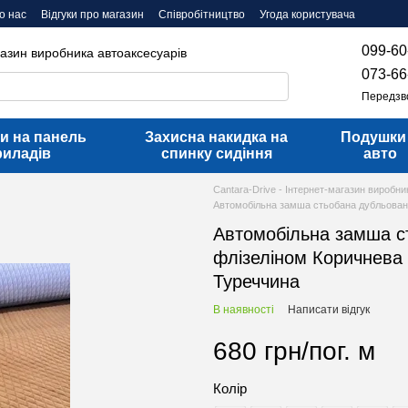
о нас
Відгуки про магазин
Співробітництво
Угода користувача
099-60
газин виробника автоаксесуарів
073-66
Передзв
и на панель
Захисна накидка на
Подушки
риладів
спинку сидіння
авто
Cantara-Drive - Інтернет-магазин виробни
Автомобільна замша стьобана дубльован
Автомобільна замша с
флізеліном Коричнева
Туреччина
В наявності
Написати відгук
680 грн/пог. м
Колір