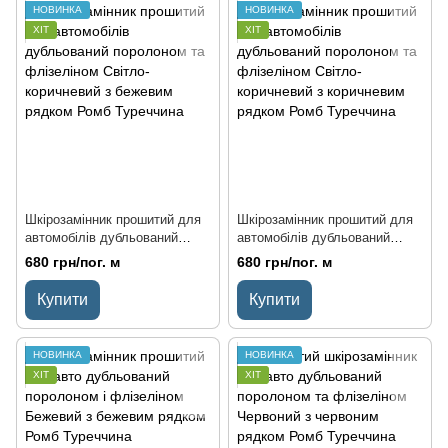
НОВИНКА
НОВИНКА
ХІТ
ХІТ
Шкірозамінник прошитий для
Шкірозамінник прошитий для
автомобілів дубльований
автомобілів дубльований
поролоном та флізеліном
поролоном та флізеліном
680 грн/пог. м
680 грн/пог. м
Світло-коричневий з бежевим
Світло-коричневий з
рядком Ромб Туреччина
коричневим рядком Ромб
Купити
Купити
Туреччина
НОВИНКА
НОВИНКА
ХІТ
ХІТ