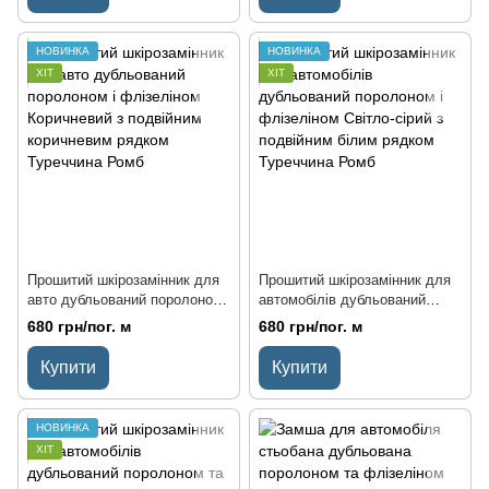
НОВИНКА
НОВИНКА
ХІТ
ХІТ
Прошитий шкірозамінник для
Прошитий шкірозамінник для
авто дубльований поролоном і
автомобілів дубльований
флізеліном Коричневий з
поролоном і флізеліном
680 грн/пог. м
680 грн/пог. м
подвійним коричневим рядком
Світло-сірий з подвійним
Туреччина Ромб
білим рядком Туреччина Ромб
Купити
Купити
НОВИНКА
ХІТ