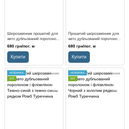
Шкірозамінник прошитий для
Прошитий шкірозамінник для
авто дубльований поролоном і
авто дубльований поролоном
флізеліном Бежевий з
та флізеліном Червоний з
680 грн/пог. м
680 грн/пог. м
бежевим рядком Ромб
червоним рядком Ромб
Туреччина
Туреччина
Купити
Купити
НОВИНКА
НОВИНКА
ХІТ
ХІТ