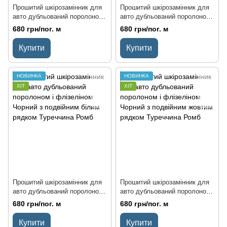
Прошитий шкірозамінник для
Прошитий шкірозамінник для
авто дубльований поролоном і
авто дубльований поролоном і
флізеліном Темно-синій з
флізеліном Чорний з золотим
680 грн/пог. м
680 грн/пог. м
темно-синім рядком Ромб
рядком Ромб Туреччина
Туреччина
Купити
Купити
НОВИНКА
НОВИНКА
ХІТ
ХІТ
Прошитий шкірозамінник для
Прошитий шкірозамінник для
авто дубльований поролоном і
авто дубльований поролоном і
флізеліном Чорний з
флізеліном Чорний з
680 грн/пог. м
680 грн/пог. м
подвійним білим рядком
подвійним жовтим рядком
Туреччина Ромб
Туреччина Ромб
Купити
Купити