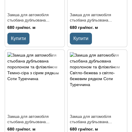
Замша для автомобіля
Замша для автомобіля
стьобана дубльована
стьобана дубльована
поролоном та флізеліном
поролоном та флізеліном
680 грн/пог. м
680 грн/пог. м
Чорна з синім рядком Соти
Світло-сіра з чорним рядком
Туреччина
Соти Туреччина
Купити
Купити
Замша для автомобіля
Замша для автомобіля
стьобана дубльована
стьобана дубльована
поролоном та флізеліном
поролоном та флізеліном
680 грн/пог. м
680 грн/пог. м