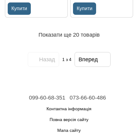
Темно-сіра з сірим рядком
Світло-бежева з світло-
Соти Туреччина
бежевим рядком Соти
Купити
Купити
Туреччина
Показати ще 20 товарів
Назад
Вперед
1
з 4
099-60-68-351
073-66-60-486
Контактна інформація
Повна версія сайту
Мапа сайту