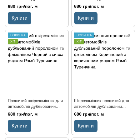
поролоном і флізеліном
поролоном та флізеліном
680 грн/пог. м
680 грн/пог. м
Чорний з чорним рядком Ромб
Чорний з червоним рядком
Туреччина
Ромб Туреччина
Купити
Купити
НОВИНКА
НОВИНКА
ХІТ
ХІТ
Прошитий шкірозамінник для
Шкірозамінник прошитий для
автомобілів дубльований
автомобілів дубльований
поролоном та флізеліном
поролоном та флізеліном
680 грн/пог. м
680 грн/пог. м
Чорний з синім рядком Ромб
Коричневий з коричневим
Туреччина
рядком Ромб Туреччина
Купити
Купити