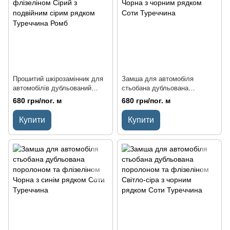
Прошитий шкірозамінник для
Замша для автомобіля
автомобілів дубльований
стьобана дубльована
поролоном та флізеліном
поролоном та флізеліном
680 грн/пог. м
680 грн/пог. м
Сірий з подвійним сірим
Чорна з чорним рядком Соти
рядком Туреччина Ромб
Туреччина
Купити
Купити