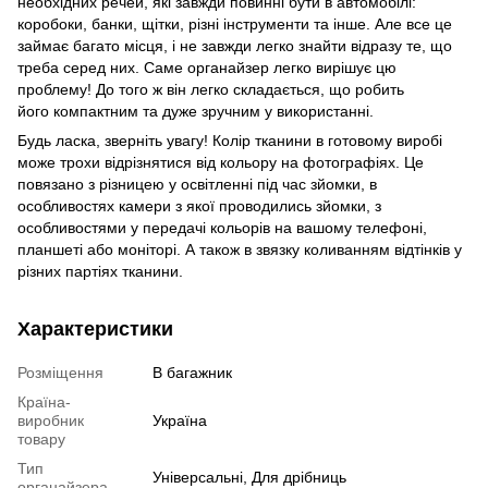
необхідних речей, які завжди повинні бути в автомобілі:
коробоки, банки, щітки, різні інструменти та інше. Але все це
займає багато місця, і не завжди легко знайти відразу те, що
треба серед них. Саме органайзер легко вирішує цю
проблему! До того ж він легко складається, що робить
його компактним та дуже зручним у використанні.
Будь ласка, зверніть увагу! Колір тканини в готовому виробі
може трохи відрізнятися від кольору на фотографіях. Це
повязано з різницею у освітленні під час зйомки, в
особливостях камери з якої проводились зйомки, з
особливостями у передачі кольорів на вашому телефоні,
планшеті або моніторі. А також в звязку коливанням відтінків у
різних партіях тканини.
Характеристики
Розміщення
В багажник
Країна-
виробник
Україна
товару
Тип
Універсальні, Для дрібниць
органайзера