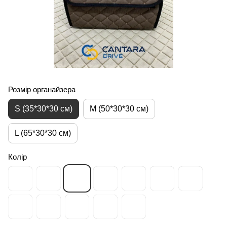
Розмір органайзера
S (35*30*30 см)
M (50*30*30 см)
L (65*30*30 см)
Колір