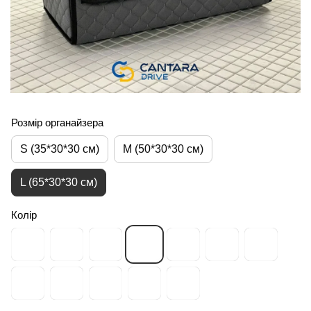
Розмір органайзера
S (35*30*30 см)
M (50*30*30 см)
L (65*30*30 см)
Колір