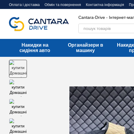
Перейти до основного контенту
Оплата і доставка
Обмін та повернення
Контактна інформація
Пр
Договір оферти
Cantara-Drive - Інтернет-ма
Накидки на
Органайзери в
Накидк
сидіння авто
машину
п