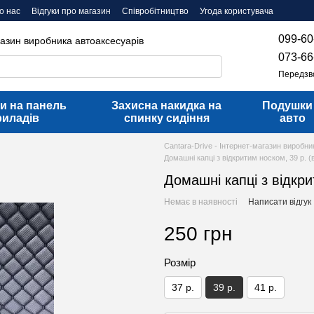
о нас
Відгуки про магазин
Співробітництво
Угода користувача
099-60
газин виробника автоаксесуарів
073-66
Передзв
и на панель
Захисна накидка на
Подушки
риладів
спинку сидіння
авто
Cantara-Drive - Інтернет-магазин виробни
Домашні капці з відкритим носком, 39 р. (
Домашні капці з відкри
Немає в наявності
Написати відгук
250 грн
Розмір
37 р.
39 р.
41 р.