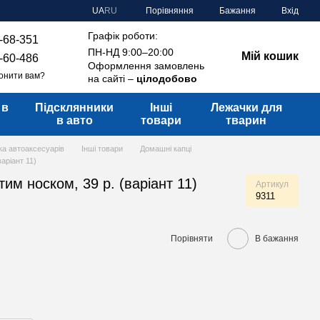
Порівняння
UA
RU
Бажання
Вхід
Графік роботи:
-68-351
ПН-НД 9:00–20:00
Мій кошик
-60-486
Оформлення замовлень
онити вам?
на сайті –
цілодобово
 в
Підсклянники
Інші
Лежачки для
в авто
товари
тварин
ка автоаксесуарів
Інші товари
Домашні капці
варіант 11)
тим носком, 39 р. (варіант 11)
Артикул
9311
Порівняти
В бажання