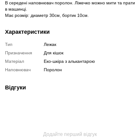
В середені наповнювач поролон. Ліжечко можно мити та прати
в машинці.
Має розмір: диаметр 30см, бортик 10см.
Характеристики
Тип
Лежак
Призначення
Для кішок
Матеріал
Еко-шкіра з алькантарою
Наповнювач
Поролон
Відгуки
Додайте перший відгук