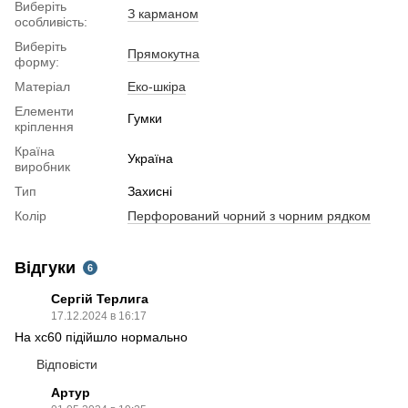
Виберіть
З карманом
особливість:
Виберіть
Прямокутна
форму:
Матеріал
Еко-шкіра
Елементи
Гумки
кріплення
Країна
Україна
виробник
Тип
Захисні
Колір
Перфорований чорний з чорним рядком
Відгуки
6
Сергій Терлига
17.12.2024 в 16:17
На xc60 підійшло нормально
Відповісти
Артур