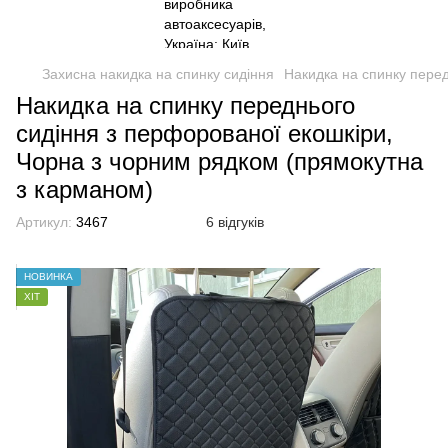
Захисна накидка на спинку сидіння
Накидка на спинку перед
Накидка на спинку переднього
сидіння з перфорованої екошкіри,
Чорна з чорним рядком (прямокутна
з карманом)
Артикул:
3467
6 відгуків
НОВИНКА
ХІТ