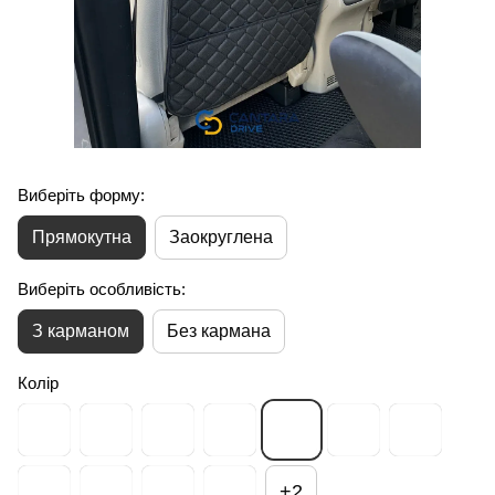
Виберіть форму:
Прямокутна
Заокруглена
Виберіть особливість:
З карманом
Без кармана
Колір
+2