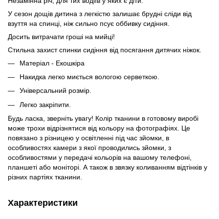
Незамінна річ, для тих водіїв у яких є діти.
У сезон дощів дитина з легкістю залишає брудні сліди від
взуття на спинці, ніж сильно псує оббивку сидіння.
Досить витрачати гроші на мийці!
Стильна захист спинки сидіння від посягання дитячих ніжок.
Матеріал - Екошкіра
Накидка легко миється вологою серветкою.
Універсальний розмір.
Легко закріпити.
Будь ласка, зверніть увагу! Колір тканини в готовому виробі
може трохи відрізнятися від кольору на фотографіях. Це
повязано з різницею у освітленні під час зйомки, в
особливостях камери з якої проводились зйомки, з
особливостями у передачі кольорів на вашому телефоні,
планшеті або моніторі. А також в звязку коливанням відтінків у
різних партіях тканини.
Характеристики