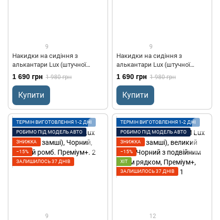
9
9
Накидки на сидіння з
Накидки на сидіння з
алькантари Lux (штучної
алькантари Lux (штучної
замші), Світло-Бежевий ромб.
замші), Чорний, червоний
1 690 грн
1 690 грн
1 980 грн
1 980 грн
Преміум+. 2 передніх
ромб. Преміум +. 2 передніх
Купити
Купити
ТЕРМІН ВИГОТОВЛЕННЯ 1-2 ДНІ
ТЕРМІН ВИГОТОВЛЕННЯ 1-2 ДНІ
РОБИМО ПІД МОДЕЛЬ АВТО
РОБИМО ПІД МОДЕЛЬ АВТО
ЗНИЖКА
ЗНИЖКА
−15%
−15%
ЗАЛИШИЛОСЬ 37 ДНІВ
ХІТ
ЗАЛИШИЛОСЬ 37 ДНІВ
9
12