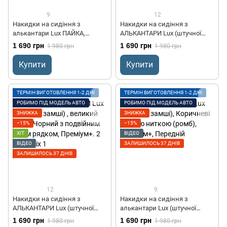
9
12
Накидки на сидіння з
Накидки на сидіння з
алькантари Lux ПАЙКА,
АЛЬКАНТАРИ Lux (штучної
Подовжений ромб капучино.
замші), великий ромб,
1 690 грн
1 690 грн
1 980 грн
1 980 грн
Преміум+. Передній комплект
Чорний з подвійним
червоним рядком. Преміум+.
Купити
Купити
Передній комплект
ТЕРМІН ВИГОТОВЛЕННЯ 1-2 ДНІ
ТЕРМІН ВИГОТОВЛЕННЯ 1-2 ДНІ
РОБИМО ПІД МОДЕЛЬ АВТО
РОБИМО ПІД МОДЕЛЬ АВТО
ЗНИЖКА
ЗНИЖКА
−15%
−15%
ХІТ
ВІДЕО
ВІДЕО
ЗАЛИШИЛОСЬ 37 ДНІВ
ЗАЛИШИЛОСЬ 37 ДНІВ
12
9
Накидки на сидіння з
Накидки на сидіння з
АЛЬКАНТАРИ Lux (штучної
алькантари Lux (штучної
замші) , великий ромб,
замші), Коричневі з білою
1 690 грн
1 690 грн
1 980 грн
1 980 грн
Чорний з подвійним синім
ниткою (ромб), Преміум+,