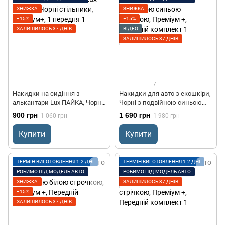
ЗНИЖКА
ЗНИЖКА
−15%
−15%
ЗАЛИШИЛОСЬ 37 ДНІВ
ВІДЕО
ЗАЛИШИЛОСЬ 37 ДНІВ
7
Накидки на сидіння з
Накидки для авто з екошкіри,
алькантари Lux ПАЙКА, Чорні
Чорні з подвійною синьою
стільники, Преміум+, 1
стрічкою, Преміум +, Передній
900 грн
1 690 грн
1 060 грн
1 980 грн
передня
комплект
Купити
Купити
ТЕРМІН ВИГОТОВЛЕННЯ 1-2 ДНІ
ТЕРМІН ВИГОТОВЛЕННЯ 1-2 ДНІ
РОБИМО ПІД МОДЕЛЬ АВТО
РОБИМО ПІД МОДЕЛЬ АВТО
ЗНИЖКА
ЗАЛИШИЛОСЬ 37 ДНІВ
−15%
ЗАЛИШИЛОСЬ 37 ДНІВ