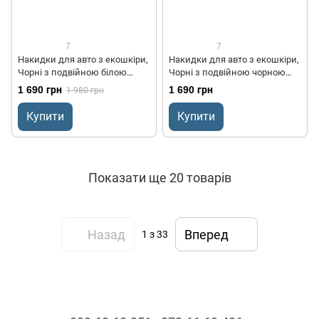
7
7
Накидки для авто з екошкіри,
Накидки для авто з екошкіри,
Чорні з подвійною білою
Чорні з подвійною чорною
строчкою, Преміум +,
стрічкою, Преміум +, Передній
1 690 грн
1 690 грн
1 980 грн
Передній комплект
комплект
Купити
Купити
Показати ще 20 товарів
Назад
Вперед
1
з 33