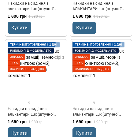
Накидки на сидіння з
Накидки на сидіння з
алькантари Lux (штучної
АЛЬКАНТАРИ Lux (штучної
замші), Чорний, чорний ромб.
замші), великий ромб,
1 690 грн
1 690 грн
1 980 грн
1 980 грн
Преміум+. 2 передніх
Чорний з подвійним білим
рядком, Преміум+, Передній
Купити
Купити
комплект
ТЕРМІН ВИГОТОВЛЕННЯ 1-2 ДНІ
ТЕРМІН ВИГОТОВЛЕННЯ 1-2 ДНІ
РОБИМО ПІД МОДЕЛЬ АВТО
РОБИМО ПІД МОДЕЛЬ АВТО
ЗНИЖКА
ЗНИЖКА
−15%
−15%
ЗАЛИШИЛОСЬ 37 ДНІВ
ЗАЛИШИЛОСЬ 37 ДНІВ
9
9
Накидки на сидіння з
Накидки на сидіння з
алькантари Lux (штучної
алькантари Lux (штучної
замші), Темно-сірі з сірою
замші), Чорні з синьою
1 690 грн
1 690 грн
1 980 грн
1 980 грн
ниткою (ромб), Преміум+,
ниткою (ромб), Преміум+,
Передній комплект
Передній комплект
Купити
Купити