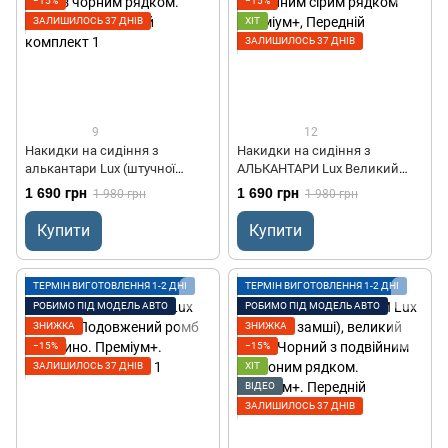
−15%
−15%
ЗАЛИШИЛОСЬ 37 ДНІВ
ХІТ
ЗАЛИШИЛОСЬ 37 ДНІВ
9
12
Накидки на сидіння з
Накидки на сидіння з
алькантари Lux (штучної
АЛЬКАНТАРИ Lux Великий
замші), Бордовий ромб з
ромб Темно-сірий з
1 690 грн
1 690 грн
1 980 грн
1 980 грн
чорним рядком. Преміум+.
подвійним сірим рядком
Передній комплект
Преміум+, Передній комплект
Купити
Купити
ТЕРМІН ВИГОТОВЛЕННЯ 1-2 ДНІ
ТЕРМІН ВИГОТОВЛЕННЯ 1-2 ДНІ
РОБИМО ПІД МОДЕЛЬ АВТО
РОБИМО ПІД МОДЕЛЬ АВТО
ЗНИЖКА
ЗНИЖКА
−15%
−15%
ЗАЛИШИЛОСЬ 37 ДНІВ
ХІТ
ВІДЕО
ЗАЛИШИЛОСЬ 37 ДНІВ