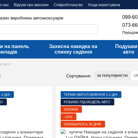
о нас
Відгуки про магазин
Співробітництво
Угода користувача
099-60
газин виробника автоаксесуарів
073-66
Передзв
и на панель
Захисна накидка на
Подушки
риладів
спинку сидіння
авто
ня авто
)
за популярністю
с
Сортування:
2 ДНІ
ТЕРМІН ВИГОТОВЛЕННЯ 1-2 ДНІ
ТО
РОБИМО ПІД МОДЕЛЬ АВТО
ЗНИЖКА
−15%
ЗАЛИШИЛОСЬ 36 ДНІВ