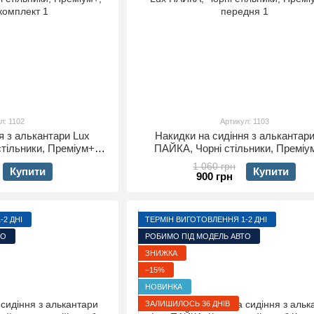
л: 1102
Артикул: 1103
я з алькантари Lux
Накидки на сидіння з алькантари
стільники, Преміум+,
ПАЙКА, Чорні стільники, Преміу
 комплект
передня
1 060 грн
Купити
Купити
900 грн
2 ДНІ
ТЕРМІН ВИГОТОВЛЕННЯ 1-2 ДНІ
ТО
РОБИМО ПІД МОДЕЛЬ АВТО
ЗНИЖКА
−15%
НОВИНКА
ЗАЛИШИЛОСЬ 36 ДНІВ