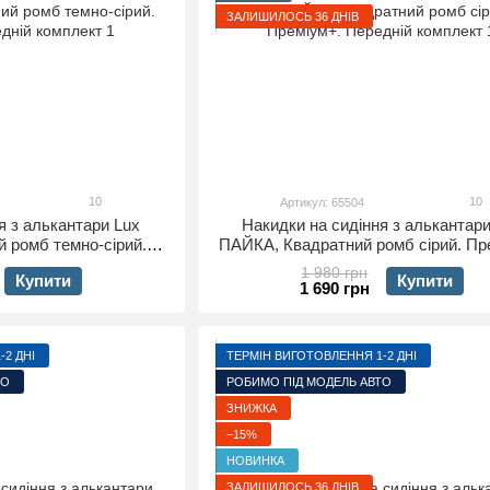
ЗАЛИШИЛОСЬ 36 ДНІВ
10
10
Артикул: 65504
я з алькантари Lux
Накидки на сидіння з алькантари
 ромб темно-сірий.
ПАЙКА, Квадратний ромб сірий. Пр
едній комплект
Передній комплект
1 980 грн
Купити
Купити
1 690 грн
2 ДНІ
ТЕРМІН ВИГОТОВЛЕННЯ 1-2 ДНІ
ТО
РОБИМО ПІД МОДЕЛЬ АВТО
ЗНИЖКА
−15%
НОВИНКА
ЗАЛИШИЛОСЬ 36 ДНІВ