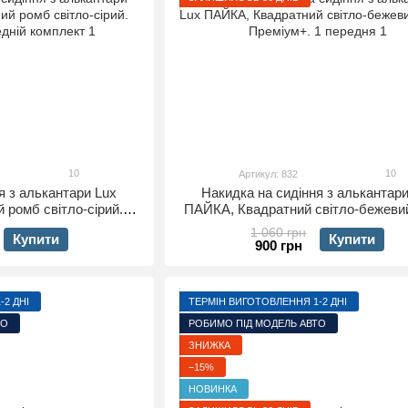
10
10
Артикул: 832
я з алькантари Lux
Накидка на сидіння з алькантари
 ромб світло-сірий.
ПАЙКА, Квадратний світло-бежеви
едній комплект
Преміум+. 1 передня
1 060 грн
Купити
Купити
900 грн
2 ДНІ
ТЕРМІН ВИГОТОВЛЕННЯ 1-2 ДНІ
ТО
РОБИМО ПІД МОДЕЛЬ АВТО
ЗНИЖКА
−15%
НОВИНКА