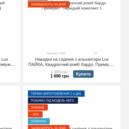
ЗАЛИШИЛОСЬ 36 ДНІВ
10
Артикул: 803
 Lux
Накидки на сидіння з алькантари Lux
еміум+.
ПАЙКА, Квадратний ромб бардо. Преміум+.
Передній комплект
1 980 грн
Купити
1 690 грн
ТЕРМІН ВИГОТОВЛЕННЯ 1-2 ДНІ
РОБИМО ПІД МОДЕЛЬ АВТО
ЗНИЖКА
−15%
НОВИНКА
ЗАЛИШИЛОСЬ 36 ДНІВ