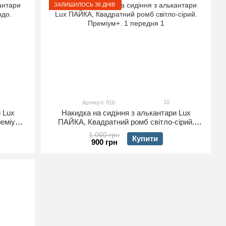
ЗАЛИШИЛОСЬ 36 ДНІВ
10
Артикул: 916
 Lux
Накидка на сидіння з алькантари Lux
еміум+.
ПАЙКА, Квадратний ромб світло-сірий.
Преміум+. 1 передня
1 060 грн
Купити
900 грн