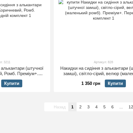
л: 3211
Артикул: 828
з алькантари (штучної
Накидки на сидіння з алькантари (
й, Ромб. Преміум+.
замші), світло-сірий, велюр (мал
 комплект
ромб). Преміум+. Передній комп
Купити
1 350 грн
Купити
Назад
1
2
3
4
5
6
...
1