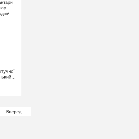
штучної
енький
лект
2
Вперед