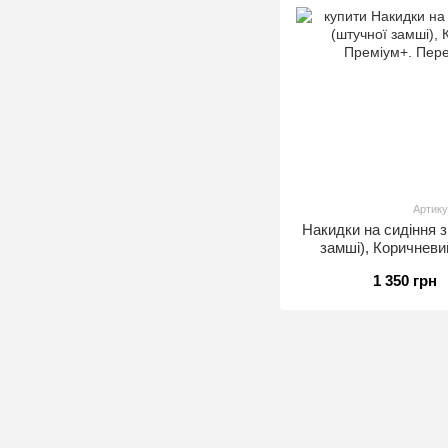
Артику
Накидки на сидіння 
замші), Коричневи
Передній
1 350 грн