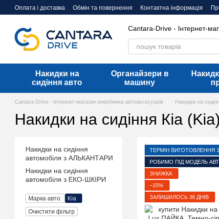
Перейти до основного контенту
Оплата і доставка
Обмін та повернення
Контактна інформація
Пр
Договір оферти
Cantara-Drive - Інтернет-ма
Накидки на
Органайзери в
Накидк
сидіння авто
машину
п
Cantara-Drive - Інтернет-магазин виробника автоаксесуарів
Накидки на сидін
Накидки на сидіння Кіа (Kia
Накидки на сидіння
ТЕРМІН ВИГОТОВЛЕННЯ 1-
автомобіля з АЛЬКАНТАРИ
РОБИМО ПІД МОДЕЛЬ АВ
Накидки на сидіння
ЗНИЖКА
автомобіля з ЕКО-ШКІРИ
−15%
ЗАЛИШИЛОСЬ 36 ДНІВ
Марка авто:
Kia
Очистити фільтр