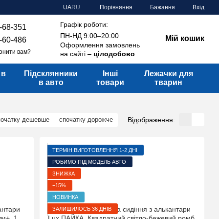
Порівняння
UA
RU
Бажання
Вхід
Графік роботи:
-68-351
ПН-НД 9:00–20:00
Мій кошик
-60-486
Оформлення замовлень
онити вам?
на сайті –
цілодобово
 в
Підсклянники
Інші
Лежачки для
в авто
товари
тварин
Відображення:
початку дешевше
спочатку дорожче
ТЕРМІН ВИГОТОВЛЕННЯ 1-2 ДНІ
РОБИМО ПІД МОДЕЛЬ АВТО
ЗНИЖКА
−15%
НОВИНКА
ЗАЛИШИЛОСЬ 36 ДНІВ