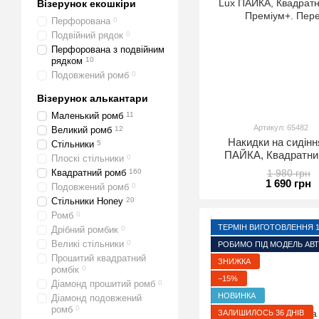
Візерунок екошкіри
Перфорована
0
Подвійний рядок
0
Перфорована з подвійним
рядком
10
Подовжений ромб
0
Візерунок алькантари
Маленький ромб
11
Артикул: 65482
Великий ромб
12
Накидки на сидінн
Стільники
5
ПАЙКА, Квадратний
Плоскі стільники
0
Преміум+. Пер
Квадратний ромб
160
1 980 грн
1 690 грн
Подовжений ромб
0
Стільники Honey
20
Ромб
0
ТЕРМІН ВИГОТОВЛЕННЯ 1-
Дрібний ромбик
0
Великі стільники
0
РОБИМО ПІД МОДЕЛЬ АВ
Прошитий квадратний
ЗНИЖКА
ромбік
0
−15%
Діамонд прошитий ромб
0
НОВИНКА
Діамонд подовжений
ромб
0
ЗАЛИШИЛОСЬ 36 ДНІВ