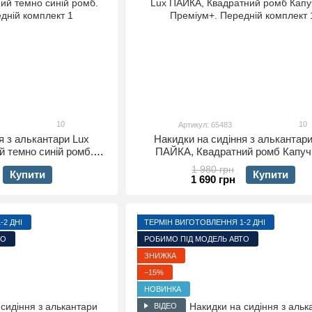
10
10
Артикул: 65483
я з алькантари Lux
Накидки на сидіння з алькантари
 темно синій ромб.
ПАЙКА, Квадратний ромб Капуч
едній комплект
Преміум+. Передній комплек
1 980 грн
Купити
Купити
1 690 грн
2 ДНІ
ТЕРМІН ВИГОТОВЛЕННЯ 1-2 ДНІ
ТО
РОБИМО ПІД МОДЕЛЬ АВТО
ЗНИЖКА
−15%
НОВИНКА
ВІДЕО