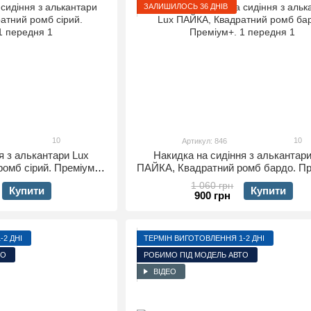
ЗАЛИШИЛОСЬ 36 ДНІВ
10
10
Артикул: 846
я з алькантари Lux
Накидка на сидіння з алькантари
омб сірий. Преміум+.
ПАЙКА, Квадратний ромб бардо. Пр
редня
1 передня
1 060 грн
Купити
Купити
900 грн
2 ДНІ
ТЕРМІН ВИГОТОВЛЕННЯ 1-2 ДНІ
ТО
РОБИМО ПІД МОДЕЛЬ АВТО
ВІДЕО