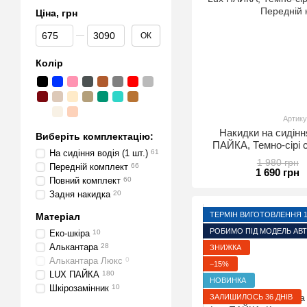
Ціна, грн
Від Ціна, грн
До Ціна, грн
ОК
Колір
Артику
Накидки на сидінн
Виберіть комплектацію:
ПАЙКА, Темно-сірі 
На сидіння водія (1 шт.)
61
Передній
1 980 грн
Передній комплект
66
1 690 грн
Повний комплект
60
Задня накидка
20
ТЕРМІН ВИГОТОВЛЕННЯ 1-
Матеріал
РОБИМО ПІД МОДЕЛЬ АВ
Еко-шкіра
10
Алькантара
28
ЗНИЖКА
Алькантара Люкс
0
−15%
LUX ПАЙКА
180
НОВИНКА
Шкірозамінник
10
ЗАЛИШИЛОСЬ 36 ДНІВ