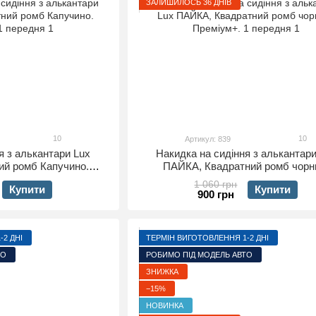
ЗАЛИШИЛОСЬ 36 ДНІВ
10
10
Артикул: 839
я з алькантари Lux
Накидка на сидіння з алькантари
ий ромб Капучино.
ПАЙКА, Квадратний ромб чорн
 1 передня
Преміум+. 1 передня
1 060 грн
Купити
Купити
900 грн
2 ДНІ
ТЕРМІН ВИГОТОВЛЕННЯ 1-2 ДНІ
ТО
РОБИМО ПІД МОДЕЛЬ АВТО
ЗНИЖКА
−15%
НОВИНКА