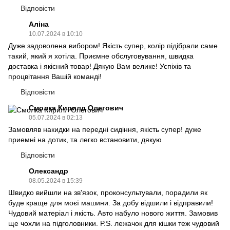
Відповісти
Аліна
10.07.2024 в 10:10
Дуже задоволена вибором! Якість супер, колір підібрали саме
такий, який я хотіла. Приємне обслуговування, швидка
доставка і якісний товар! Дякую Вам велике! Успіхів та
процвітання Вашій команді!
Відповісти
Смолка Кирилл Олегович
05.07.2024 в 02:13
Замовляв накидки на передні сидіння, якість супер! дуже
приемні на дотик, та легко встановити, дякую
Відповісти
Олександр
08.05.2024 в 15:39
Швидко вийшли на зв'язок, проконсультували, порадили як
буде краще для моєї машини. За добу відшили і відправили!
Чудовий матеріал і якість. Авто набуло нового життя. Замовив
ще чохли на підголовники. P.S. лежачок для кішки теж чудовий