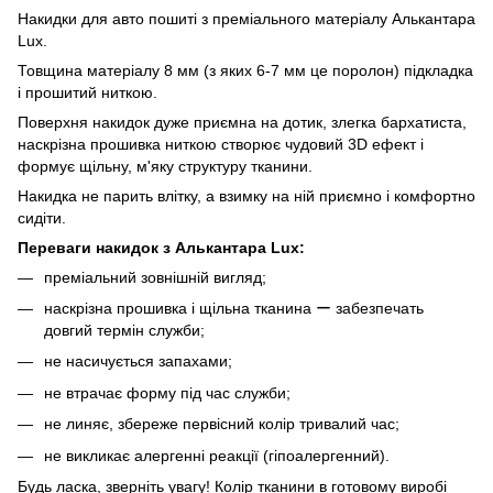
Накидки для авто пошиті з преміального матеріалу Алькантара
Lux.
Товщина матеріалу 8 мм (з яких 6-7 мм це поролон) підкладка
і прошитий ниткою.
Поверхня накидок дуже приємна на дотик, злегка бархатиста,
наскрізна прошивка ниткою створює чудовий 3D ефект і
формує щільну, м'яку структуру тканини.
Накидка не парить влітку, а взимку на ній приємно і комфортно
сидіти.
Переваги накидок з Алькантара Lux:
преміальний зовнішній вигляд;
наскрізна прошивка і щільна тканина ー забезпечать
довгий термін служби;
не насичується запахами;
не втрачає форму під час служби;
не линяє, збереже первісний колір тривалий час;
не викликає алергенні реакції (гіпоалергенний).
Будь ласка, зверніть увагу! Колір тканини в готовому виробі