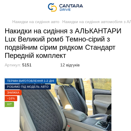
Накидки на сидіння авто
Накидки на сидіння автомобіля з
Накидки на сидіння з АЛЬКАНТАРИ
Lux Великий ромб Темно-сірий з
подвійним сірим рядком Стандарт
Передній комплект
Артикул:
5151
12 відгуків
ТЕРМІН ВИГОТОВЛЕННЯ 1-2 ДНІ
РОБИМО ПІД МОДЕЛЬ АВТО
ЗНИЖКА
−16%
ХІТ