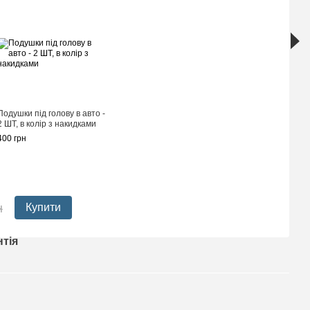
Накидки 
перфоро
Подушки під голову в авто -
Темно-сі
2 ШТ, в колір з накидками
Преміум
400 грн
комплек
1 690 гр
2 02
н
Купити
нтія