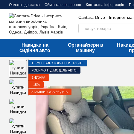
Перейти до основного контенту
Оплата і доставка
Обмін та повернення
Контактна інформація
Пр
Договір оферти
Cantara-Drive - Інтернет-ма
Накидки на
Органайзери в
Накидк
сидіння авто
машину
п
ТЕРМІН ВИГОТОВЛЕННЯ 1-2 ДНІ
РОБИМО ПІД МОДЕЛЬ АВТО
ЗНИЖКА
−15%
ЗАЛИШИЛОСЬ 36 ДНІВ