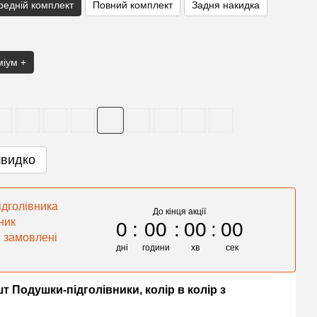
редній комплект
Повний комплект
Задня накидка
іум +
швидко
дголівника
До кінця акції
ник
0
00
00
00
и замовлені
дні
години
хв
сек
шт Подушки-підголівники, колір в колір з
Накид