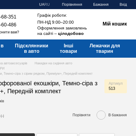
Порівняння
UA
RU
Бажання
Вхід
Графік роботи:
-68-351
ПН-НД 9:00–20:00
Мій кошик
-60-486
Оформлення замовлень
онити вам?
на сайті –
цілодобово
 в
Підсклянники
Інші
Лежачки для
в авто
товари
тварин
ка автоаксесуарів
Накидки на сидіння авто
ІРИ
и, Темно-сіра з сірим рядком, Преміум+, Передній комплект
рфорованої екошкіри, Темно-сіра з
Артикул
513
+, Передній комплект
ків
рн
Порівняти
В бажання