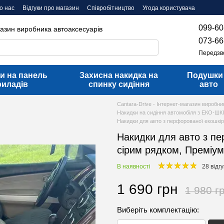
о нас
Відгуки про магазин
Співробітництво
Угода користувача
099-60
газин виробника автоаксесуарів
073-66
Передзв
и на панель
Захисна накидка на
Подушки
риладів
спинку сидіння
авто
Cantara-Drive - Інтернет-магазин виробни
Накидки на сидіння автомобіля з ЕКО-ШК
Накидки для авто з перфорованої екошкір
Накидки для авто з пе
сірим рядком, Преміум
В наявності
28 відгу
1 690 грн
1 980 г
Виберіть комплектацію: