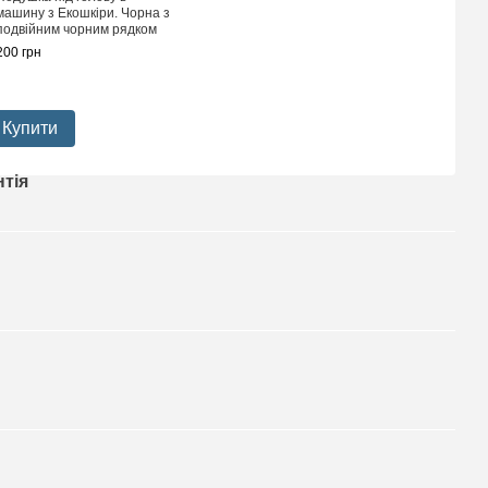
машину з Екошкіри. Чорна з
подвійним чорним рядком
200 грн
Купити
нтія