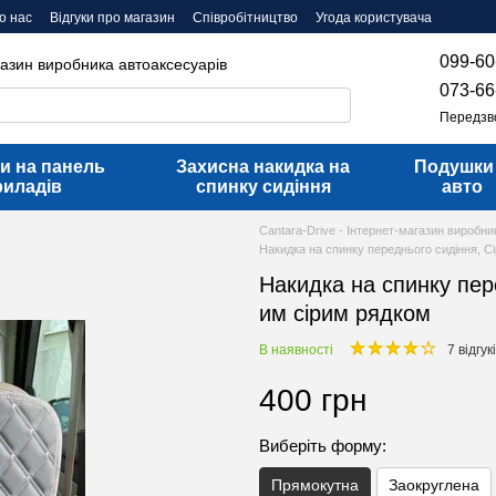
о нас
Відгуки про магазин
Співробітництво
Угода користувача
099-60
газин виробника автоаксесуарів
073-66
Передзв
и на панель
Захисна накидка на
Подушки
риладів
спинку сидіння
авто
Cantara-Drive - Інтернет-магазин виробни
Накидка на спинку переднього сидіння, Сі
Накидка на спинку пере
им сірим рядком
В наявності
7 відгук
400 грн
Виберіть форму:
Прямокутна
Заокруглена