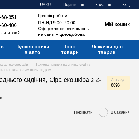
Порівняння
UA
RU
Бажання
Вхід
Графік роботи:
-68-351
ПН-НД 9:00–20:00
Мій кошик
-60-486
Оформлення замовлень
онити вам?
на сайті –
цілодобово
 в
Підсклянники
Інші
Лежачки для
в авто
товари
тварин
ка автоаксесуарів
Захисна накидка на спинку сидіння
ра екошкіра з 2-им сірим рядком
днього сидіння, Сіра екошкіра з 2-
Артикул
8093
ів
Порівняти
В бажання