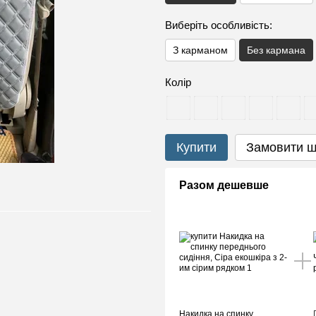
Виберіть особливість:
З карманом
Без кармана
Колір
Купити
Замовити 
Разом дешевше
Накидка на спинку