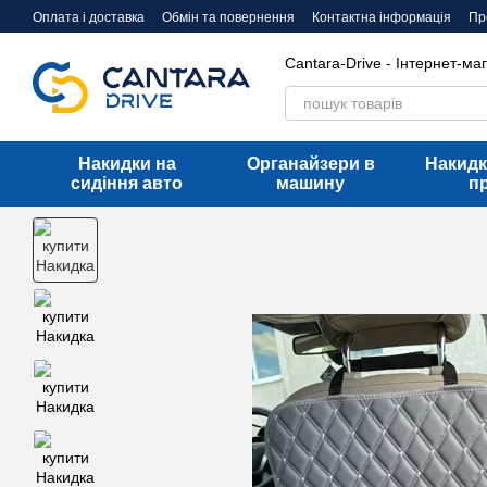
Перейти до основного контенту
Оплата і доставка
Обмін та повернення
Контактна інформація
Пр
Договір оферти
Cantara-Drive - Інтернет-ма
Накидки на
Органайзери в
Накидк
сидіння авто
машину
п