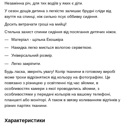
Незамінна річ, для тих водіїв у яких є діти.
У сезон дощів дитина з легкістю залишає брудні сліди від
взуття на спинці, ніж сильно псує оббивку сидіння.
Досить витрачати гроші на мийці!
Стильна захист спинки сидіння від посягання дитячих ніжок.
Матеріал - щільна Екошкіра
Накидка легко миється вологою серветкою.
Універсальний розмір.
Легко закріпити.
Будь ласка, зверніть увагу! Колір тканини в готовому виробі
може трохи відрізнятися від кольору на фотографіях. Це
повязано з різницею у освітленні під час зйомки, в
особливостях камери з якої проводились зйомки, з
особливостями у передачі кольорів на вашому телефоні,
планшеті або моніторі. А також в звязку коливанням відтінків у
різних партіях тканини.
Характеристики