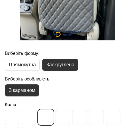
Виберіть форму:
Прямокутна
Заокруглена
Виберіть особливість:
З карманом
Колір