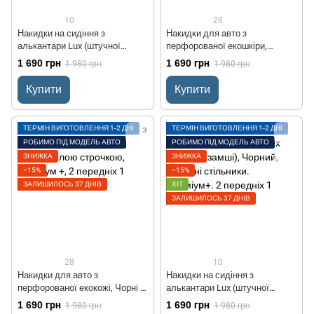
10
28
Накидки на сидіння з
Накидки для авто з
алькантари Lux (штучної
перфорованої екошкіри,
замші), Чорний, чорні
Темно-сіра з сірим рядком,
1 690 грн
1 690 грн
1 980 грн
1 980 грн
стільники. Преміум+. 2
Преміум+, Передній комплект
передніх
Купити
Купити
ТЕРМІН ВИГОТОВЛЕННЯ 1-2 ДНІ
ТЕРМІН ВИГОТОВЛЕННЯ 1-2 ДНІ
РОБИМО ПІД МОДЕЛЬ АВТО
РОБИМО ПІД МОДЕЛЬ АВТО
ЗНИЖКА
ЗНИЖКА
−15%
−15%
ЗАЛИШИЛОСЬ 37 ДНІВ
ХІТ
ЗАЛИШИЛОСЬ 37 ДНІВ
28
10
Накидки для авто з
Накидки на сидіння з
перфорованої екокожі, Чорні з
алькантари Lux (штучної
білою строчкою, Преміум +, 2
замші), Чорний, Червоні
1 690 грн
1 690 грн
1 980 грн
1 980 грн
передніх
стільники. Преміум+. 2