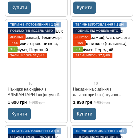
передніх
Купити
Купити
ТЕРМІН ВИГОТОВЛЕННЯ 1-2 ДНІ
ТЕРМІН ВИГОТОВЛЕННЯ 1-2 ДНІ
РОБИМО ПІД МОДЕЛЬ АВТО
РОБИМО ПІД МОДЕЛЬ АВТО
ЗНИЖКА
ЗНИЖКА
−15%
−15%
ХІТ
ХІТ
ЗАЛИШИЛОСЬ 37 ДНІВ
ЗАЛИШИЛОСЬ 37 ДНІВ
10
10
Накидки на сидіння з
Накидки на сидіння з
АЛЬКАНТАРИ Lux (штучної
алькантари Lux (штучної
замші), Темно-сірі стільники з
замші), Світло-сірі з чорною
1 690 грн
1 690 грн
1 980 грн
1 980 грн
сірою ниткою, Преміум+,
ниткою (стільники), Преміум+,
Передній комплект
Передній комплект
Купити
Купити
ТЕРМІН ВИГОТОВЛЕННЯ 1-2 ДНІ
ТЕРМІН ВИГОТОВЛЕННЯ 1-2 ДНІ
РОБИМО ПІД МОДЕЛЬ АВТО
РОБИМО ПІД МОДЕЛЬ АВТО