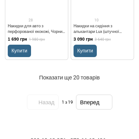
28
10
Накидки для авто з
Накидки на сидіння з
перфорованої екокожі, Чорний
алькантари Lux (штучної
з синьою стрічкою, Преміум +,
замші), Чорний, білі стільники.
1 690 грн
3 090 грн
1 980 грн
3 640 грн
Передній комплект
Преміум +. Повний комплект
Купити
Купити
Показати ще 20 товарів
Назад
Вперед
1
з 19