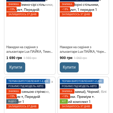
ЗНИЖКА
ЗНИЖКА
−15%
−15%
ЗАЛИШИЛОСЬ 37 ДНІВ
ЗАЛИШИЛОСЬ 37 ДНІВ
Накидки на сидіння з
Накидки на сидіння з
алькантари Lux ПАЙКА, Темно-
алькантари Lux ПАЙКА, Чорні
сірі стільники, Преміум+,
стільники, Преміум+, 1
1 690 грн
900 грн
1 980 грн
1 060 грн
Передній комплект
передня
Купити
Купити
ТЕРМІН ВИГОТОВЛЕННЯ 1-2 ДНІ
ТЕРМІН ВИГОТОВЛЕННЯ 1-2 ДНІ
РОБИМО ПІД МОДЕЛЬ АВТО
РОБИМО ПІД МОДЕЛЬ АВТО
ЗНИЖКА
ЗНИЖКА
−15%
−15%
ВІДЕО
ХІТ
ЗАЛИШИЛОСЬ 37 ДНІВ
ЗАЛИШИЛОСЬ 37 ДНІВ